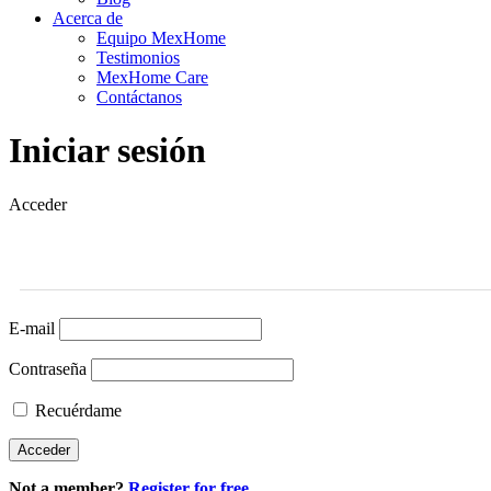
Acerca de
Equipo MexHome
Testimonios
MexHome Care
Contáctanos
Iniciar sesión
Acceder
E-mail
Contraseña
Recuérdame
Not a member?
Register for free