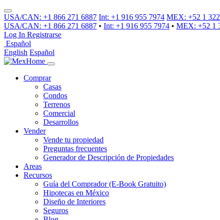
USA/CAN: +1 866 271 6887
Int: +1 916 955 7974
MEX: +52 1 322
USA/CAN:
+1 866 271 6887
•
Int:
+1 916 955 7974
•
MEX:
+52 1 
Log In
Registrarse
Español
English
Español
Comprar
Casas
Condos
Terrenos
Comercial
Desarrollos
Vender
Vende tu propiedad
Preguntas frecuentes
Generador de Descripción de Propiedades
Areas
Recursos
Guía del Comprador (E-Book Gratuito)
Hipotecas en México
Diseño de Interiores
Seguros
Blog